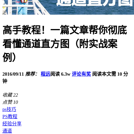
高手教程！一篇文章帮你彻底
看懂通道直方图（附实战案
例）
2016/09/11
推荐：
程远
阅读 6.3w
评论有奖
阅读本文需 10 分
钟
收藏
22
点赞
10
ps技巧
PS教程
经验分享
通道