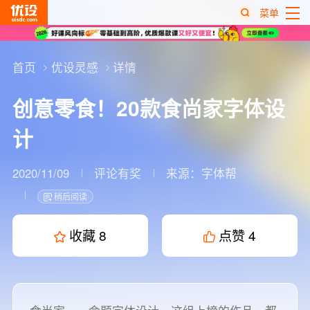
菜单
热
搜
首页
优设灵感
详情
榜
创意零食！20款食尚家字体设
计
2020/11/09
评论有奖
来源：
字体帮
稍后阅读
收藏
8
点赞
4