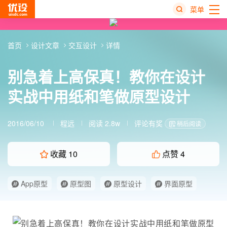
菜单
热
首页
设计文章
交互设计
详情
搜
榜
别急着上高保真！教你在设计
实战中用纸和笔做原型设计
2016/06/10
程远
阅读 2.8w
评论有奖
稍后阅读
收藏
10
点赞
4
App原型
原型图
原型设计
界面原型
经验分享
高保真原型