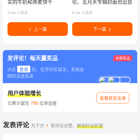
实的牛奶和燕麦饼干
伦、五月天专辑封面也出自
他手！
3.5w 人阅读
8.3w 人阅读
上一篇
下一篇
发评论！每天赢奖品
本期奖品
点击
登录
后，在评论区留言，系统会
随机派送奖品
用户体验增长
查看获奖名单
已累计诞生
795
位幸运星
发表评论
为下方
1
条评论点赞，
解锁好运彩蛋