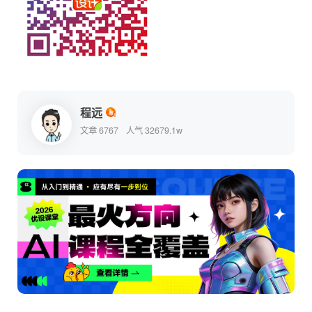
程远
文章 6767
人气 32679.1w