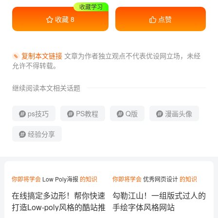
干货满满
收藏
8
点赞
复制本文链接
文章为作者独立观点不代表优设网立场，
未经
允许不得转载。
继续阅读本文相关话题
ps技巧
PS教程
Q版
漫画头像
经验分享
你即将学会
Low Poly海报
的知识
你即将学会
优秀网页设计
的知识
在线搞定多边形！帮你快速
勾勒江山！一组版式过人的
打造Low-poly风格的酷站推
手绘字体风格网站