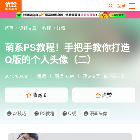
菜单
热
首页
设计文章
教程
详情
搜
榜
萌系PS教程！手把手教你打造
Q版的个人头像（二）
2015/06/08
程远
阅读 4.0w
评论有奖
稍后阅读
收藏
8
点赞
ps技巧
PS教程
Q版
漫画头像
经验分享