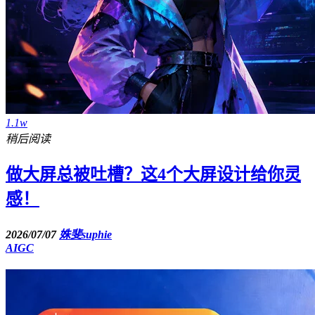
1.1w
稍后阅读
做大屏总被吐槽？这4个大屏设计给你灵
感！
2026/07/07
姝斐suphie
AIGC