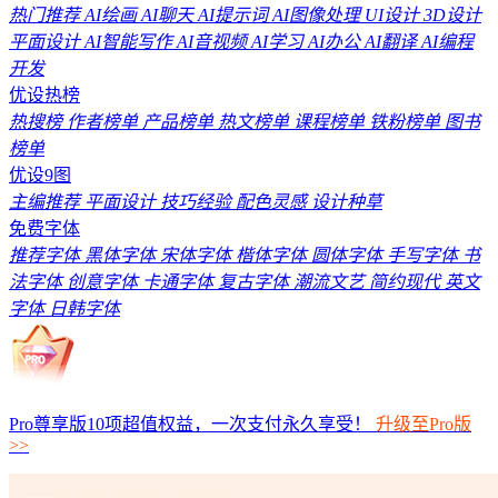
热门推荐
AI绘画
AI聊天
AI提示词
AI图像处理
UI设计
3D设计
平面设计
AI智能写作
AI音视频
AI学习
AI办公
AI翻译
AI编程
开发
优设热榜
热搜榜
作者榜单
产品榜单
热文榜单
课程榜单
铁粉榜单
图书
榜单
优设9图
主编推荐
平面设计
技巧经验
配色灵感
设计种草
免费字体
推荐字体
黑体字体
宋体字体
楷体字体
圆体字体
手写字体
书
法字体
创意字体
卡通字体
复古字体
潮流文艺
简约现代
英文
字体
日韩字体
Pro尊享版10项超值权益，一次支付永久享受！
升级至Pro版
>>