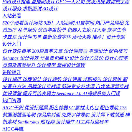
HMI设计指南
直播间设计
OPC一人公司
优设热榜
教你做字库
设计服务
求职面试
3D设计
入站必看
520个必看设计网站
9图！入站必刷
AI自学网
热门产品揭秘
免
费图库
私单报价
优设年度榜单
机器人之家
AI头条
数字生命
卡兹克
设计师书单
最新免费字体
活动大赛
推荐！设计专题
设计入门
设计软件自学
200篇自学文章
设计师禁忌
平面设计
配色技巧
Behance
设计神器
作品集包装
IP设计
设计方法论
设计心理学
灵感及审美提升
设计模型
掌握设计流程
进阶提升
设计规范
改版设计
设计趋势
设计评审
述职报告
设计思维
职
业晋升方法
品牌设计实战课
剪映专业必修课
自媒体运营实战
优设课堂
提升百倍表现力
Seedance 2.0
AI视频系统入门课
热门资源
AIGC干货
优设标题黑
配色神器
9G素材大礼包
配色导航
175
款国潮插画笔刷
作品集封面
免费字体导航
设计师下载频道
样
机素材
Similarsites
短视频
设计插件
AI工具月度榜单
AIGC导航