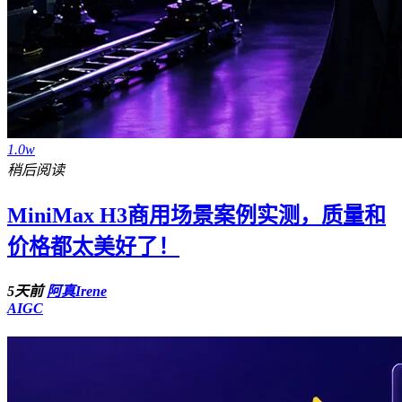
1.0w
稍后阅读
MiniMax H3商用场景案例实测，质量和
价格都太美好了！
5天前
阿真Irene
AIGC