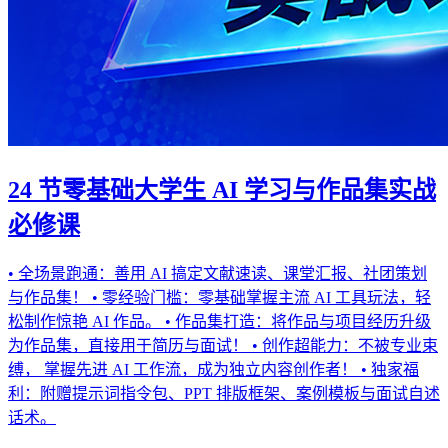
24 节零基础大学生 AI 学习与作品集实战
必修课
• 全场景跑通：善用 AI 搞定文献速读、课堂汇报、社团策划
与作品集！ • 零经验门槛：零基础掌握主流 AI 工具玩法，轻
松制作惊艳 AI 作品。 • 作品集打造：将作品与项目经历升级
为作品集，直接用于简历与面试！ • 创作超能力：不被专业束
缚， 掌握先进 AI 工作流，成为独立内容创作者！ • 独家福
利：附赠提示词指令包、PPT 排版框架、案例模板与面试自述
话术。