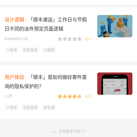
设计逻辑
「顺丰速运」工作日与节假
日不同的派件预定页面逻辑
0.0
AmberDu小白
人性化
信息呈现
小程序
用户体验
「顺丰」是如何做好寄件查
询的隐私保护的？
9.0
八月
人性化
信息呈现
安全感
･ω･ 没有更多内容了~