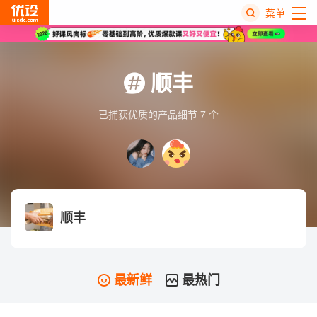
菜单
热
搜
顺丰
榜
已捕获优质的产品细节 7 个
顺丰
最新鲜
最热门