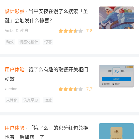
设计彩蛋
当平安夜在饿了么搜索「圣
诞」会触发什么惊喜？
7.8
AmberDu小白
动效
情感化设计
惊喜
用户体验
饿了么有趣的取餐开关柜门
动效
7.7
xuedan
人性化
信息呈现
动效
用户体验
「饿了么」的积分红包兑换
也有「后悔药」了