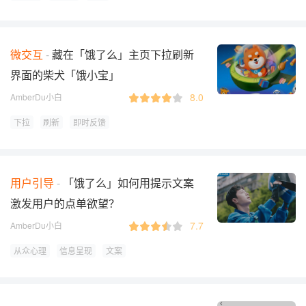
微交互
藏在「饿了么」主页下拉刷新
界面的柴犬「饿小宝」
8.0
AmberDu小白
下拉
刷新
即时反馈
用户引导
「饿了么」如何用提示文案
激发用户的点单欲望？
7.7
AmberDu小白
从众心理
信息呈现
文案