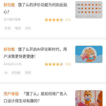
好功能
饿了么的评价功能为何如此贴
心？
8.6
龙爪槐守望者
外卖
电商
评价
好功能
饿了么开启AI评论新时代，用
户决策更快更便捷！
9.6
AmberDu小白
AI
好功能
效率
用户体验
「饿了么」是如何将广告入
口设计得生动有趣的？