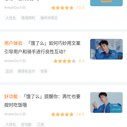
10.0
AmberDu小白
人性化
情境预判
操作可修正
用户体验
「饿了么」如何巧妙用文案
引导用户和骑手进行良性互动？
8.0
AmberDu小白
互动
情感化设计
惊喜
好功能
「饿了么」提醒你：再忙也要
按时吃饭哦
10.0
AmberDu小白
人性化
好功能
工具