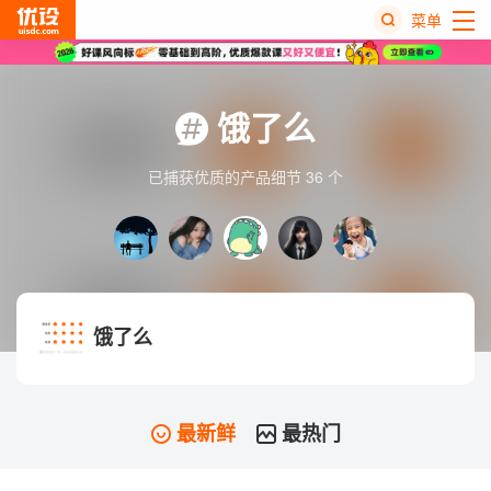
菜单
热
搜
饿了么
榜
已捕获优质的产品细节 36 个
饿了么
最新鲜
最热门