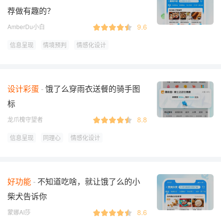
荐做有趣的？
9.6
AmberDu小白
信息呈现
情境预判
情感化设计
设计彩蛋
饿了么穿雨衣送餐的骑手图
标
8.8
龙爪槐守望者
信息呈现
同理心
情感化设计
好功能
不知道吃啥，就让饿了么的小
柴犬告诉你
8.6
蒙娜AI莎