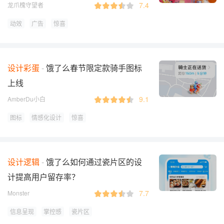
7.4
龙爪槐守望者
动效
广告
惊喜
设计彩蛋
饿了么春节限定款骑手图标
上线
9.1
AmberDu小白
图标
情感化设计
惊喜
设计逻辑
饿了么如何通过瓷片区的设
计提高用户留存率？
7.7
Monster
信息呈现
掌控感
瓷片区