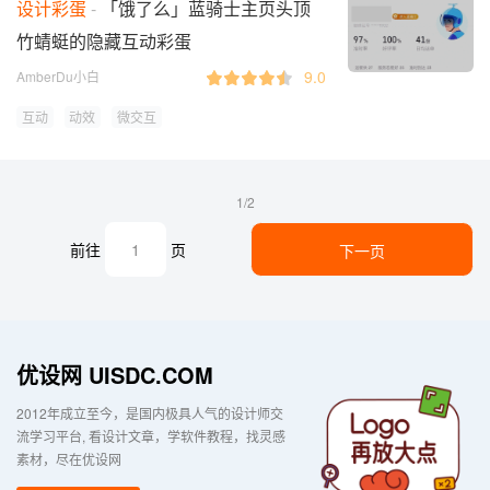
设计彩蛋
「饿了么」蓝骑士主页头顶
竹蜻蜓的隐藏互动彩蛋
9.0
AmberDu小白
互动
动效
微交互
1/2
前往
页
下一页
优设网 UISDC.COM
2012年成立至今，是国内极具人气的设计师交
流学习平台
看设计文章，学软件教程，找灵感
素材，尽在优设网