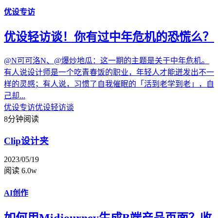
优设专访
优设轻访谈！你有过中年危机的恐慌么？
@N可可洛N、@爆炒地瓜​​​​：这一期的主题是关于中年危机。
有人说设计师是一个吃青春饭的职业，年轻人才能迸发出不一
样的灵感；有人说，习惯了自我催眠的「活到老学到老」，自
己却...
优设专访
优设轻访谈
8分钟阅读
Clip设计夹
2023/05/19
阅读 6.0w
AI创作
如何用Midjourney生成B端产品页面？收