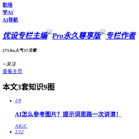
职场
学AI
AI导航
优设专栏主编
273.0w
人气
57
文章
+关注
查看主页
本文3套知识9图
1/9
AI怎么参考图片？提示词思路一次讲清！
AIGC
1/12