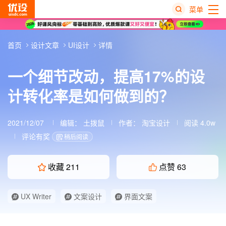
菜单
热
首页
设计文章
UI设计
详情
搜
榜
一个细节改动，提高17%的设
计转化率是如何做到的？
2021/12/07
编辑：
土拨鼠
作者： 淘宝设计
阅读 4.0w
评论有奖
稍后阅读
收藏
211
点赞
63
UX Writer
文案设计
界面文案