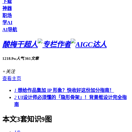
下载
神器
职场
学AI
AI导航
酸梅干超人
1218.9w
人气
361
文章
+关注
查看主页
1
想给作品集加 IP 形象？快收好这份加分指南！
2
UI设计师必须懂的「隐形骨架」！背景框设计完全指
南
本文3套知识9图