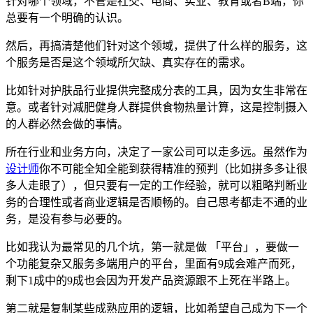
针对哪个领域，不管是社交、电商、实业、教育或者B端，你
总要有一个明确的认识。
然后，再搞清楚他们针对这个领域，提供了什么样的服务，这
个服务是否是这个领域所欠缺、真实存在的需求。
比如针对护肤品行业提供完整成分表的工具，因为女生非常在
意。或者针对减肥健身人群提供食物热量计算，这是控制摄入
的人群必然会做的事情。
所在行业和业务方向，决定了一家公司可以走多远。虽然作为
设计师
你不可能全知全能到获得精准的预判（比如拼多多让很
多人走眼了），但只要有一定的工作经验，就可以粗略判断业
务的合理性或者商业逻辑是否顺畅的。自己思考都走不通的业
务，是没有参与必要的。
比如我认为最常见的几个坑，第一就是做 「平台」，要做一
个功能复杂又服务多端用户的平台，里面有9成会难产而死，
剩下1成中的9成也会因为开发产品资源跟不上死在半路上。
第二就是复制某些成熟应用的逻辑，比如希望自己成为下一个