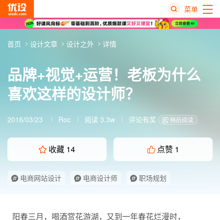
菜单
热
首页
设计文章
设计之外
详情
搜
榜
品牌+视觉+运营！老板为什么
喜欢这样的设计师？
2016/03/23
Roc
阅读 3.3w
评论有奖
稍后阅读
收藏
14
点赞
1
电商网站设计
电商设计师
职场规划
阳春三月，喝酒赏花游湖，又到一年春花烂漫时，