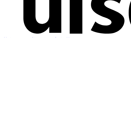
优设网 - 学AI设计上优设
首页
设计文章
热门频道
设计导航
培训课程
AI星踪岛
联系优设
关于我们
文章投稿
铁粉权益
字体授权