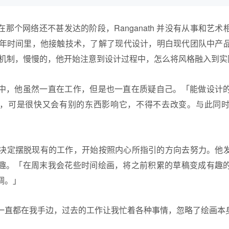
那个网络还不甚发达的阶段，Ranganath 并没有从事和艺
8年时间里，他接触技术，了解了现代设计，明白现代团队中产
馈机制，慢慢的，他开始注意到设计过程中，怎么将风格融入到实
中，他虽然一直在工作，但是也一直在质疑自己。「能做设计
，可是很快又会有别的东西影响它，不得不去改变。与此同
ath 决定摆脱现有的工作，开始按照内心所指引的方向去努力。
趣。「在周末我会花些时间绘画，将之前积累的草稿变成有趣
调。」
一直都在我手边，过去的工作让我忙着各种事情，忽略了绘画本