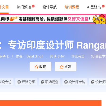
计文章
热门频道
设计导航
培训课程
AI星踪岛
印度设计师 Ranganath
陈子木
作者：
Sejal Singh
阅读 3.4w
评论有奖
阅读本文
收藏
点赞
优设专访
经验分享
职场规划
设计师专访
设计师