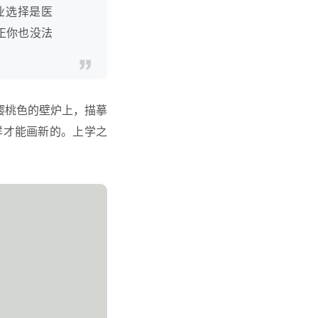
业选择是医
正你也没法
家里樱桃色的壁炉上，描摹
样才能画新的。上学之