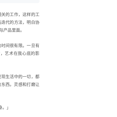
术相关的工作，这样的工
品迭代的方法，明白协
际产品里面。
的时间很有限。一旦有
时，艺术在我心底的影
他发现生活中的一切，都
的东西。灵感和打磨让
身。」