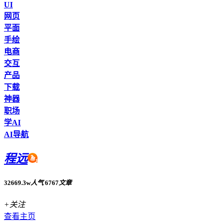
UI
网页
平面
手绘
电商
交互
产品
下载
神器
职场
学AI
AI导航
程远
32669.3w
人气
6767
文章
+关注
查看主页