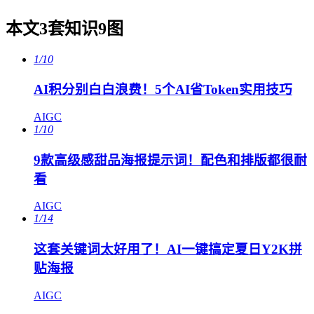
本文3套知识9图
1/10
AI积分别白白浪费！5个AI省Token实用技巧
AIGC
1/10
9款高级感甜品海报提示词！配色和排版都很耐
看
AIGC
1/14
这套关键词太好用了！AI一键搞定夏日Y2K拼
贴海报
AIGC