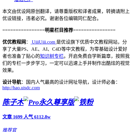
本文由优设网原创翻译，请尊重版权和译者成果，转摘请附上
优设链接，违者必究。谢谢各位编辑同仁配合。
================
明星栏目推荐
================
优优教程网
：
UiiiUiii.com
是优设旗下优质中文教程网站，分
享了大量PS、AE、AI、C4D等中文教程，为零基础设计爱好
者也准备了贴心的
知识树专栏
。开启免费自学新篇章，按照我
们的专栏一步步学习，一定可以迅速上手并制作出酷炫的视觉
效果。
设计导航
：国内人气最高的设计网址导航，设计师必备：
http://hao.uisdc.com
陈子木
文章 1699
人气 6112.8w
推荐官