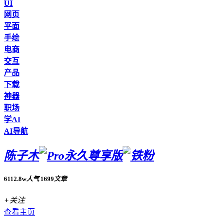
UI
网页
平面
手绘
电商
交互
产品
下载
神器
职场
学AI
AI导航
陈子木
6112.8w
人气
1699
文章
+关注
查看主页