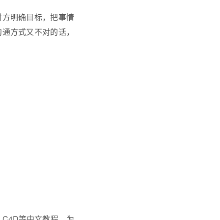
对方明确目标，把事情
沟通方式又不对的话，
、C4D等中文教程，为