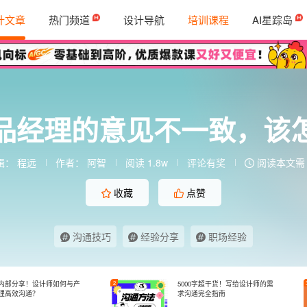
计文章
热门频道
设计导航
培训课程
AI星踪岛
品经理的意见不一致，该
辑：
程远
作者：
阿智
阅读 1.8w
评论有奖
阅读本文需 
收藏
点赞
沟通技巧
经验分享
职场经验
内部分享！设计师如何与产
2
5000字超干货！写给设计师的需
理高效沟通？
求沟通完全指南