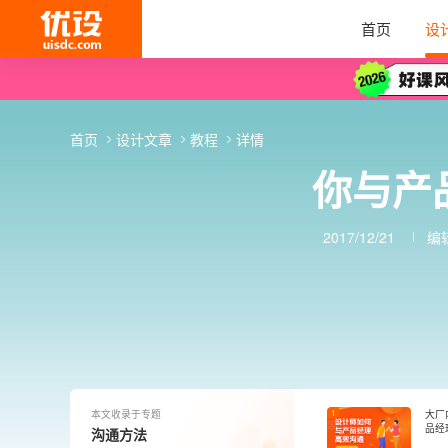
首页
设
首页
设计文章
教程
详情
你与产
2017/12/21
编
本文收录于专题
1
大厂
品经
沟通方法