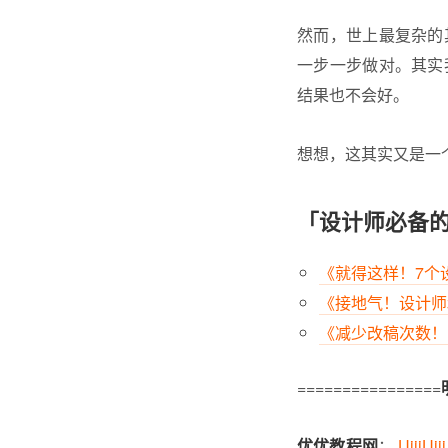
然而，世上最复杂的
一步一步做对。其实
结果也不会好。
想想，这其实又是一
「设计师必备
《就得这样！7个
《接地气！设计师
《减少改稿次数！
================
优优教程网
：
UiiiUii