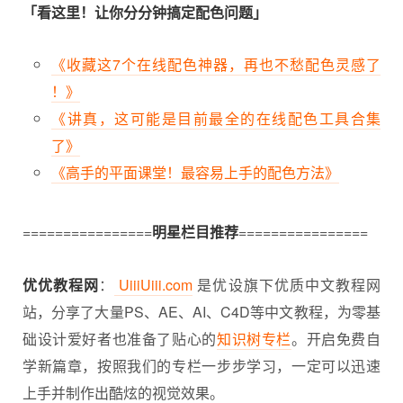
「看这里！让你分分钟搞定配色问题」
《收藏这7个在线配色神器，再也不愁配色灵感了
！》
《讲真，这可能是目前最全的在线配色工具合集
了》
《高手的平面课堂！最容易上手的配色方法》
================
明星栏目推荐
================
优优教程网
：
UiiiUiii.com
是优设旗下优质中文教程网
站，分享了大量PS、AE、AI、C4D等中文教程，为零基
础设计爱好者也准备了贴心的
知识树专栏
。开启免费自
学新篇章，按照我们的专栏一步步学习，一定可以迅速
上手并制作出酷炫的视觉效果。