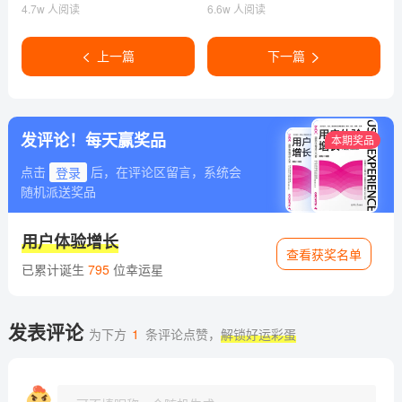
4.7w 人阅读
6.6w 人阅读
上一篇
下一篇
发评论！每天赢奖品
本期奖品
点击
登录
后，在评论区留言，系统会
随机派送奖品
用户体验增长
查看获奖名单
已累计诞生
795
位幸运星
发表评论
为下方
1
条评论点赞，
解锁好运彩蛋