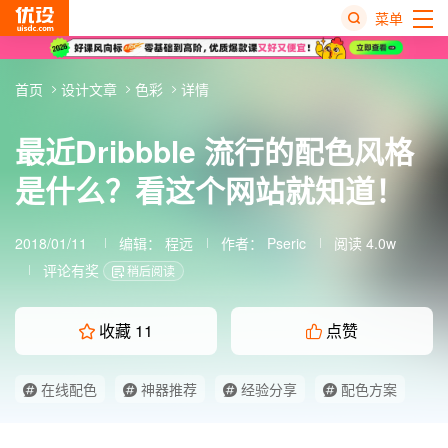
菜单
热
首页
设计文章
色彩
详情
搜
榜
最近Dribbble 流行的配色风格
是什么？看这个网站就知道！
2018/01/11
编辑：
程远
作者：
Pseric
阅读 4.0w
评论有奖
稍后阅读
收藏
11
点赞
在线配色
神器推荐
经验分享
配色方案