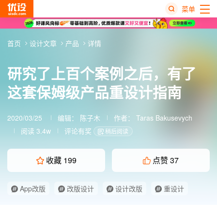
菜单
热
首页
设计文章
产品
详情
搜
榜
研究了上百个案例之后，有了
这套保姆级产品重设计指南
2020/03/25
编辑：
陈子木
作者：
Taras Bakusevych
阅读 3.4w
评论有奖
稍后阅读
收藏
199
点赞
37
App改版
改版设计
设计改版
重设计