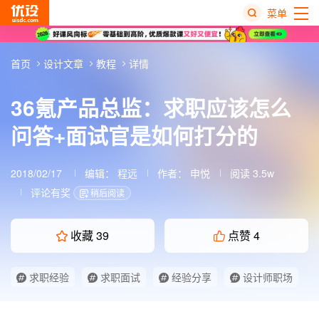
菜单
热
首页
设计文章
教程
详情
搜
榜
36氪产品总监：求职应该怎么
问答+面试官是如何打分的
2018/02/17
编辑：
程远
作者：
申悦
阅读 3.5w
评论有奖
稍后阅读
收藏
39
点赞
4
求职经验
求职面试
经验分享
设计师职场
设计师面试
面试