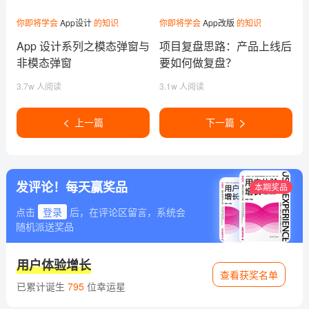
你即将学会
App设计
的知识
你即将学会
App改版
的知识
App 设计系列之模态弹窗与
项目复盘思路：产品上线后
非模态弹窗
要如何做复盘？
3.7w 人阅读
3.1w 人阅读
上一篇
下一篇
发评论！每天赢奖品
本期奖品
点击
登录
后，在评论区留言，系统会
随机派送奖品
用户体验增长
查看获奖名单
已累计诞生
795
位幸运星