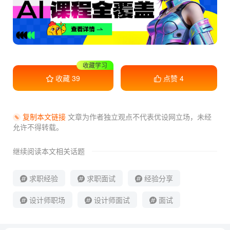
干货满满
收藏
39
点赞
4
复制本文链接
文章为作者独立观点不代表优设网立场，
未经
允许不得转载。
继续阅读本文相关话题
求职经验
求职面试
经验分享
设计师职场
设计师面试
面试