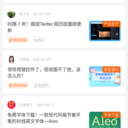
陈子木
2019/07/24
时隔 7 年！围观Twitter 网页版重磅更
产品设计
新
稍后阅读
twitter
土拨鼠
2021/01/23
领导用错控件了，但说服不了他，该
交互设计
怎么办？
稍后阅读
交互控件
字体猎人
2021/05/17
免费字体下载！一款现代风格节奏平
字体下载
衡的衬线英文字体—Aleo