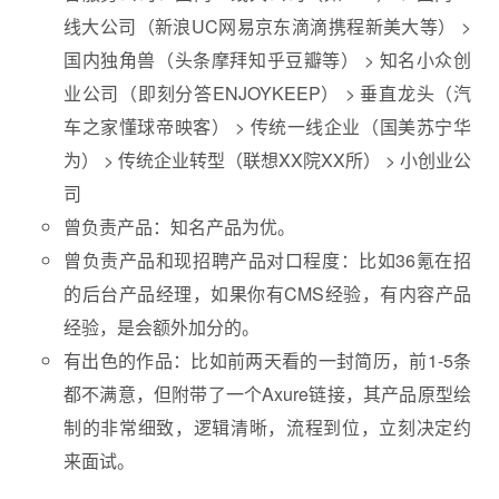
线大公司（新浪UC网易京东滴滴携程新美大等） >
国内独角兽（头条摩拜知乎豆瓣等） > 知名小众创
业公司（即刻分答ENJOYKEEP） > 垂直龙头（汽
车之家懂球帝映客） > 传统一线企业（国美苏宁华
为） > 传统企业转型（联想XX院XX所） > 小创业公
司
曾负责产品：知名产品为优。
曾负责产品和现招聘产品对口程度：比如36氪在招
的后台产品经理，如果你有CMS经验，有内容产品
经验，是会额外加分的。
有出色的作品：比如前两天看的一封简历，前1-5条
都不满意，但附带了一个Axure链接，其产品原型绘
制的非常细致，逻辑清晰，流程到位，立刻决定约
来面试。