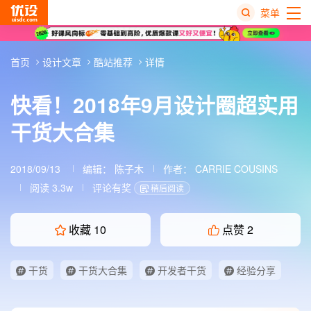
菜单
热
首页
设计文章
酷站推荐
详情
搜
榜
快看！2018年9月设计圈超实用
干货大合集
2018/09/13
编辑：
陈子木
作者：
CARRIE COUSINS
阅读 3.3w
评论有奖
稍后阅读
收藏
10
点赞
2
干货
干货大合集
开发者干货
经验分享
设计圈干货
设计师干货
酷站推荐