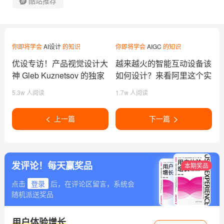
酷站推荐
你即将学会
AI设计
的知识
你即将学会
AIGC
的知识
优设专访！产品视觉设计大
越来越火的智能互动设备该
神 Gleb Kuznetsov 的独家
如何设计？来看阿里这个实
设计管理之术
战案例！
5.3w 人阅读
1.7w 人阅读
上一篇
下一篇
发评论！每天赢奖品
本期奖品
点击
登录
后，在评论区留言，系统会
随机派送奖品
用户体验增长