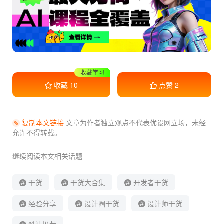
干货满满
收藏
10
点赞
2
复制本文链接
文章为作者独立观点不代表优设网立场，
未经
允许不得转载。
继续阅读本文相关话题
干货
干货大合集
开发者干货
经验分享
设计圈干货
设计师干货