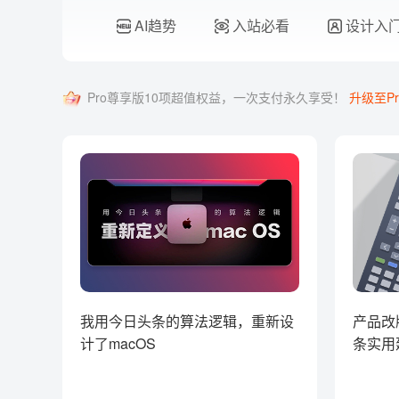
AI趋势
入站必看
设计入
Pro尊享版10项超值权益，一次支付永久享受！
升级至Pr
我用今日头条的算法逻辑，重新设
产品改
计了macOS
条实用