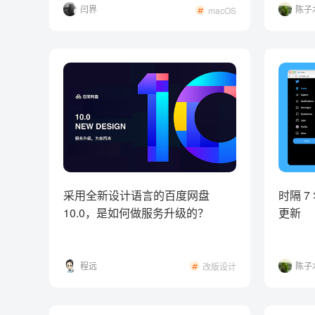
闫界
陈子
macOS
采用全新设计语言的百度网盘
时隔 7
10.0，是如何做服务升级的？
更新
程远
陈子
改版设计