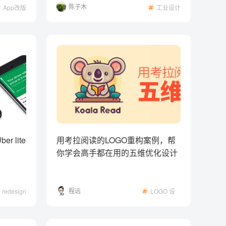
陈子木
App改版
工业设计
 lite
用考拉阅读的LOGO重构案例，帮
你学会高手都在用的五维优化设计
法则
程远
redesign
LOGO 设
计