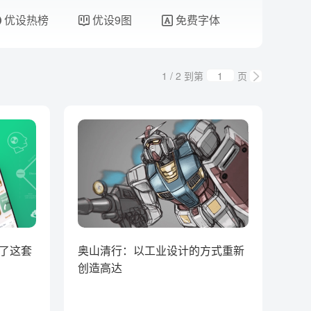
优设热榜
优设9图
免费字体
1 / 2
到第
页
了这套
奥山清行：以工业设计的方式重新
创造高达