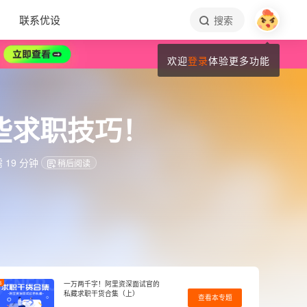
联系优设
搜索
欢迎
登录
体验更多功能
些求职技巧！
19 分钟
稍后阅读
3
一万两千字！阿里资深面试官的
私藏求职干货合集（上）
查看本专题