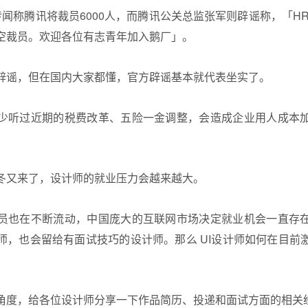
闻称腾讯将裁员6000人，而腾讯公关总监张军则辟谣称，「HR
空裁员。欢迎各位有志青年加入鹅厂」。
辟谣，但在国内大家都懂，官方辟谣基本就代表坐实了。
少听过近期的税费改革、五险一金调整，会造成企业用人成本
冬又来了，设计师的就业压力会越来越大。
员也在不断流动，中国庞大的互联网市场决定就业机会一直存
师，也会留给有面试技巧的设计师。那么 UI设计师如何在目前
角度，给各位设计师分享一下作品简历、投递和面试方面的相关