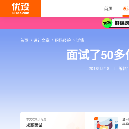
首页
设
首页
设计文章
职场经验
详情
面试了50
2018/12/18
编辑
本文收录于专题
1
金三
超全
求职面试