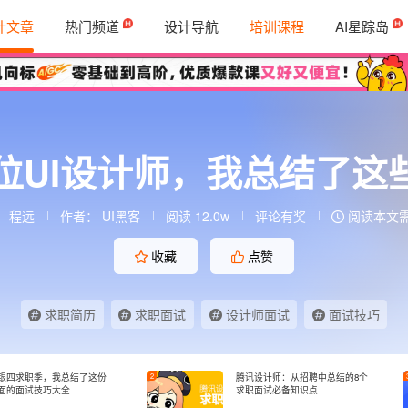
计文章
热门频道
设计导航
培训课程
AI星踪岛
多位UI设计师，我总结了这
：
程远
作者：
UI黑客
阅读 12.0w
评论有奖
阅读本文需 
收藏
点赞
求职简历
求职面试
设计师面试
面试技巧
银四求职季，我总结了这份
2
腾讯设计师：从招聘中总结的8个
面的面试技巧大全
求职面试必备知识点