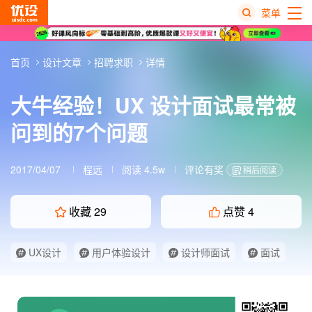
菜单
热
首页
设计文章
招聘求职
详情
搜
榜
大牛经验！UX 设计面试最常被
问到的7个问题
2017/04/07
程远
阅读 4.5w
评论有奖
稍后阅读
收藏
29
点赞
4
UX设计
用户体验设计
设计师面试
面试