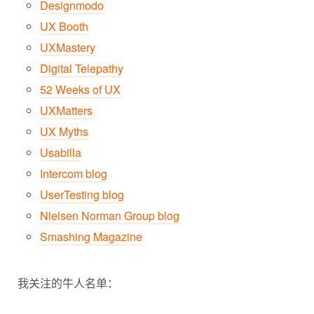
Designmodo
UX Booth
UXMastery
Digital Telepathy
52 Weeks of UX
UXMatters
UX Myths
Usabilla
Intercom blog
UserTesting blog
Nielsen Norman Group blog
Smashing Magazine
我关注的牛人名单：