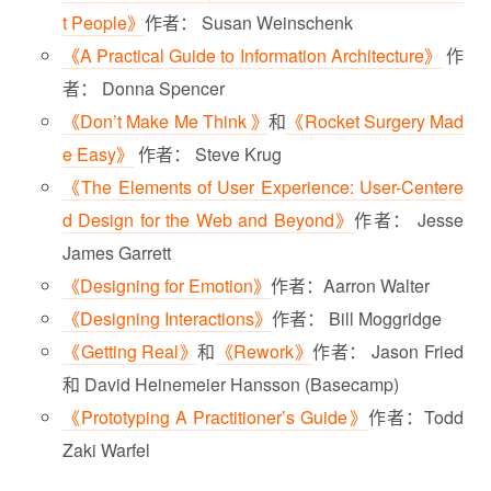
t People》
作者： Susan Weinschenk
《A Practical Guide to Information Architecture》
作
者： Donna Spencer
《Don’t Make Me Think 》
和
《Rocket Surgery Mad
e Easy》
作者： Steve Krug
《The Elements of User Experience: User-Centere
d Design for the Web and Beyond》
作者： Jesse
James Garrett
《Designing for Emotion》
作者：Aarron Walter
《Designing Interactions》
作者： Bill Moggridge
《Getting Real》
和
《Rework》
作者： Jason Fried
和 David Heinemeier Hansson (Basecamp)
《Prototyping A Practitioner’s Guide》
作者：Todd
Zaki Warfel