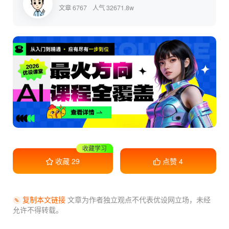
文章 6767
人气 32671.8w
干货满满
收藏
29
点赞
4
复制本文链接
文章为作者独立观点不代表优设网立场，
未经
允许不得转载。