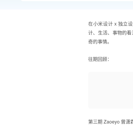
在
小米设计
x 独立
设
计、生活、事物的看
奇的事情。
往期回顾：
第三期 Zaoeyo
曾潇