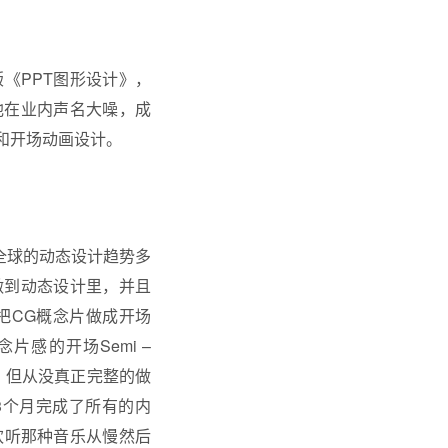
《PPT图形设计》，
他在业内声名大噪，成
动态和开场动画设计。
体》，全球的动态设计趋势多
做到动态设计里，并且
把CG概念片做成开场
概念片感的开场Semi –
类主题，但从没真正完整的做
3个月完成了所有的内
欢听那种音乐从慢然后