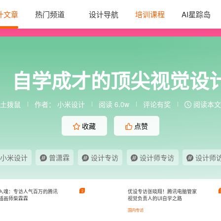
计文章
热门频道
设计导航
培训课程
AI星踪岛
：自学成才的顶尖视觉设
土拨鼠
作者：
小米设计
阅读 6.0w
评论有奖
阅读本文需
收藏
点赞
小米设计
曾潇霖
设计专访
设计师专访
设计师
入魂：专访人气百万的腾讯
2
优设专访张晓翔！腾讯电脑管家
插画师柴霖霖
视觉负责人的UI自学之路
国内专访