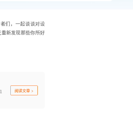
作者们，一起谈谈对设
光重新发现那些你所好
阅读文章
>
且