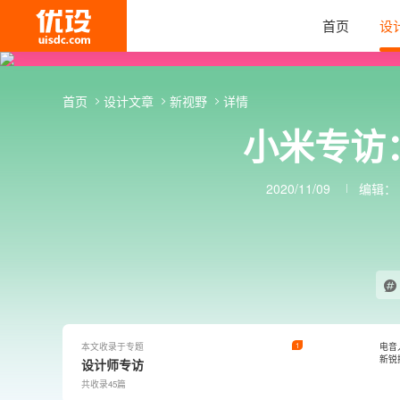
首页
设
首页
设计文章
新视野
详情
小米专访
2020/11/09
编辑：
本文收录于专题
1
电音
新锐
设计师专访
共收录45篇