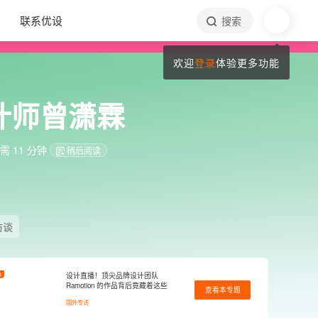
联系优设
搜索
欢迎
登录
体验更多功能
计师曾潇霖
 11 分钟
稍后阅读
访谈
3
设计直播！顶尖品牌设计团队
Ramotion 的作品背后竟藏着这些
查看本专题
秘密…
国外专访