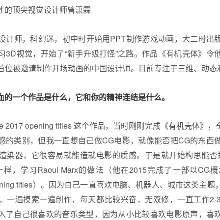
设计师，科幻迷，初中时开始用PPT制作游戏动画，大二时出版
习3D视觉，开始了“新手升级打怪”之路。作品《有机壳体》令
t 2017 首位被邀请制作开场动画的中国设计师。目前专注于三维、
血的一个作品是什么，它和你的精神连结是什么。
 2017 opening titles 这个作品，当时刚刚完成《有机壳
感的类别，但我一直想自己做CG电影，就像能否把CG的东西
NE渲染器，它很容易就能造就电影的质感。于是就开始构思能否
nce）一样，学习Raoul Marx的做法（他在2015完成了一部以CG
15 opening titles）。因为自己一直喜欢电脑、机器人、城市这
，一遍摸索一遍创作，每天都比较兴奋，无双修，一直工作2-
入了自己很喜欢的音乐类型，因为从小比较喜欢电影原声，喜