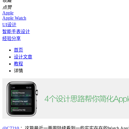
收藏
点赞
Apple
Apple Watch
UI设计
智能手表设计
经验分享
首页
设计文章
教程
详情
@C7210
：这篇最近一两周陆续看到一些实实在在的Watch 