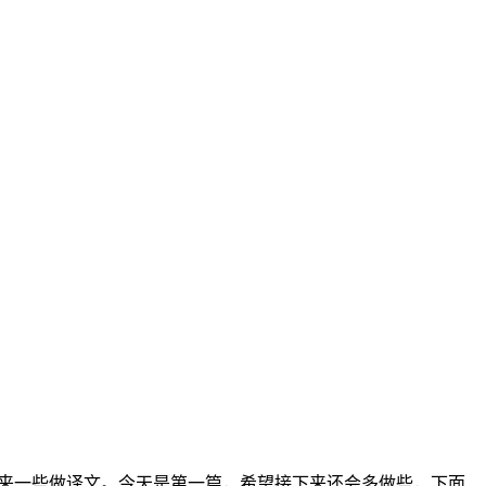
要拿来一些做译文。今天是第一篇，希望接下来还会多做些，下面