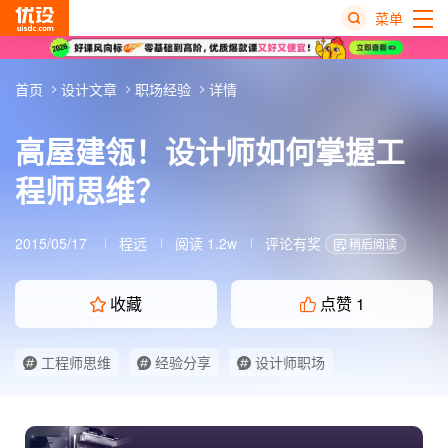
菜单
热
首页
设计文章
职场经验
详情
搜
榜
高屋建瓴！设计师如何掌握工
程师思维？
2015/05/17
程远
阅读 1.2w
评论有奖
稍后阅读
收藏
点赞
1
工程师思维
经验分享
设计师职场