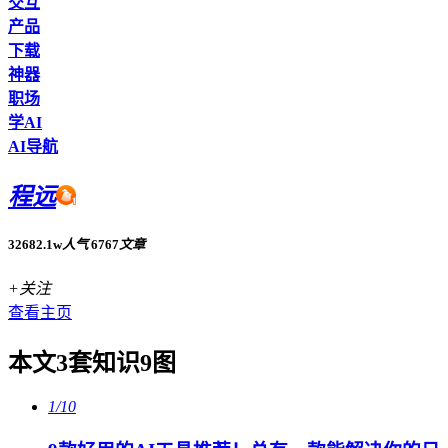
交互
产品
下载
神器
职场
学AI
AI导航
程远
32682.1w
人气
6767
文章
+关注
查看主页
本文3套知识9图
1/10