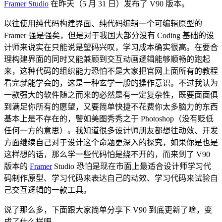
Framer Studio
在昨天（5 月 31 日）发布了 V90 版本。
以往使用纯代码构建界面、纯代码编辑一个可编辑原型的
Framer 强是强矣，但是对于我国大部分没有 Coding 基础的设
计师来说实在只能说是望码兴叹，学习成本确实很高。在要合
理构建界面的同时又能兼顾到交互动画逻辑能够顺畅的跑起
来，这种代码的组织能力恐怕不是大家把官网上面所有的教程
看完就能学会的，这是一种玄学一般的操作意识。不过我认为
一款强大的软件随之而来的必然是有一定复杂性，既要面面俱
到满足你所有的愿望，又要简单快捷不花费你太多脑力的东西
基本上是不存在的，譬如美图秀秀之于 Photoshop（没有贬低
任何一方的意思）。我知道很多设计师朋友都想往动效、开发
方面继续自己对于设计这个命题更深入的探究，如果你是也是
这样想的话，那么学一些代码怕是绕不开的，而来到了 V90
版本的
Framer
Studio 恐怕是现在市面上最适合设计师学习代
码制作原型、学习代码来表达自己的动效、学习代码来试验自
己交互逻辑的一款工具。
说了那么多，下面跟大家简单分享下 V90 到底更新了啥，变
成了什么样吧。