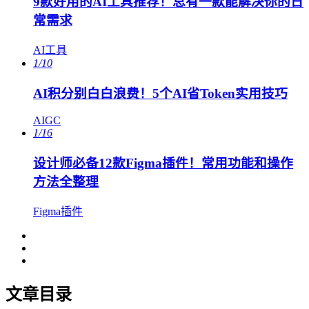
9款好用的AI工具推荐！总有一款能解决你的日
常需求
AI工具
1/10
AI积分别白白浪费！5个AI省Token实用技巧
AIGC
1/16
设计师必备12款Figma插件！常用功能和操作
方法全整理
Figma插件
文章目录