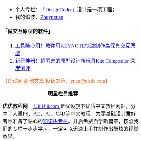
个人专栏：
「DesignCoder」
设计是一项工程；
我的追波：
Zhuyuxuan
「做交互原型的软件」
工具随心用！教你用KEYNOTE快速制作高保真交互原
型
新晋神器！超厉害的原型设计新玩具Kite Compositor 深
度测评
【优设网 原创文章 投稿邮箱：yuan@uisdc.com】
================
明星栏目推荐
================
优优教程网
：
UiiiUiii.com
是优设旗下优质中文教程网站，分
享了大量PS、AE、AI、C4D等中文教程，为零基础设计爱好
者也准备了贴心的
知识树专栏
。开启免费自学新篇章，按照我
们的专栏一步步学习，一定可以迅速上手并制作出酷炫的视觉
效果。