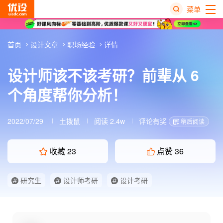
菜单
热
首页
设计文章
职场经验
详情
搜
榜
设计师该不该考研？前辈从 6
个角度帮你分析！
2022/07/29
土拨鼠
阅读 2.4w
评论有奖
稍后阅读
收藏
23
点赞
36
研究生
设计师考研
设计考研