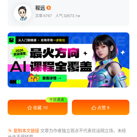
程远
文章 6767
人气 32673.1w
干货满满
收藏
10
点赞
8
复制本文链接
文章为作者独立观点不代表优设网立场，
未经
允许不得转载。