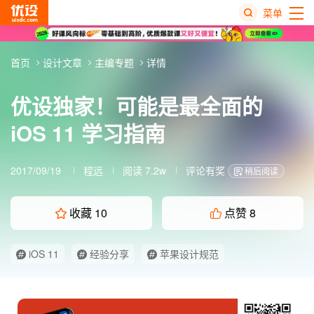
菜单
热
首页
设计文章
主编专题
详情
搜
榜
优设独家！可能是最全面的
iOS 11 学习指南
2017/09/19
程远
阅读 7.2w
评论有奖
稍后阅读
收藏
10
点赞
8
iOS 11
经验分享
苹果设计规范