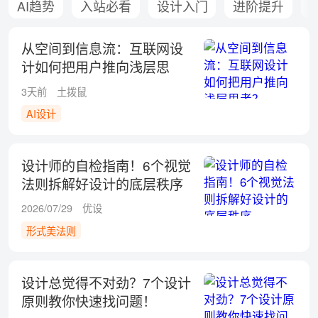
AI趋势
入站必看
设计入门
进阶提升
从空间到信息流：互联网设
计如何把用户推向浅层思
考？
3天前
土拨鼠
AI设计
设计师的自检指南！6个视觉
法则拆解好设计的底层秩序
2026/07/29
优设
形式美法则
设计总觉得不对劲？7个设计
原则教你快速找问题！