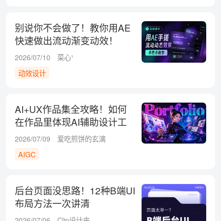
别说你不会做了！教你用AE
快速做出流动渐变动效！
2026/07/10
菜心¹
动效设计
AI+UX作品集全攻略！如何
在作品里体现AI辅助设计工
作流？
2026/07/09
爱吃煎饼的玄漓
AIGC
后台页面没思路！12种B端UI
布局方法一次讲清
2026/07/06
Clip设计夹