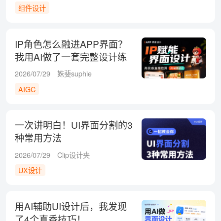
组件设计
IP角色怎么融进APP界面？
我用AI做了一套完整设计练
习
2026/07/29
姝斐suphie
AIGC
一次讲明白！UI界面分割的3
种常用方法
2026/07/29
Clip设计夹
UX设计
用AI辅助UI设计后，我发现
了4个真香技巧！