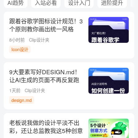
AI趋势
入站必看
设计入门
进阶提升
跟着谷歌学图标设计规范！3
个原则教你画出统一风格
8小时前
Clip设计夹
Icon设计
9大要素写好DESIGN.md！
让AI生成的页面不再反复跑
偏
1天前
Clip设计夹
design.md
老板说我做的设计平淡不出
彩，还让总监教我这5种创意