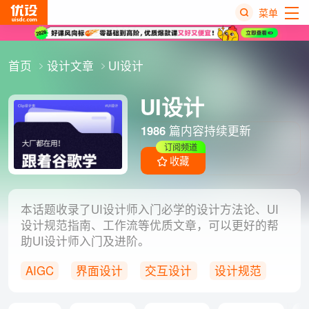
菜单
热
首页
设计文章
UI设计
搜
榜
UI设计
1986
篇内容持续更新
订阅频道
收藏
本话题收录了UI设计师入门必学的设计方法论、UI
设计规范指南、工作流等优质文章，可以更好的帮
助UI设计师入门及进阶。
AIGC
界面设计
交互设计
设计规范
UX设计