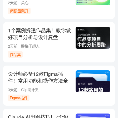
方式！
2天前
菜心¹
阅读量飙升
1个案例拆透作品集！教你做
好项目分析与设计复盘
2天前
酸梅干超人
作品集
设计师必备12款Figma插
件！常用功能和操作方法全
整理
3天前
Clip设计夹
Figma插件
Claude AI出图技巧！7个设