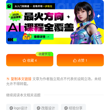
干货满满
收藏
4
点赞
1
复制本文链接
文章为作者独立观点不代表优设网立场，
未经
允许不得转载。
继续阅读本文相关话题
logo设计
改版设计
经验分享