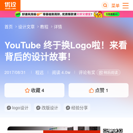
菜单
热
首页
设计文章
教程
详情
搜
榜
YouTube 终于换Logo啦！来看
背后的设计故事！
2017/08/31
程远
阅读 4.0w
评论有奖
稍后阅读
收藏
4
点赞
1
logo设计
改版设计
经验分享