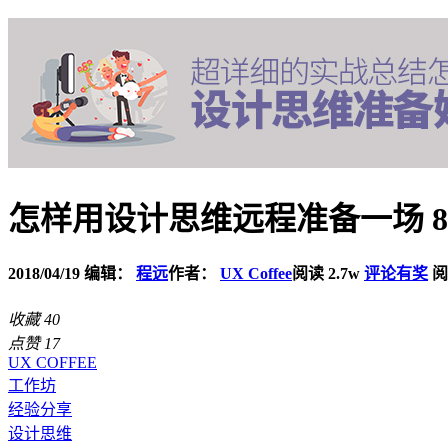
怎样用设计思维远程准备一场 8
2018/04/19
编辑：
程远
作者：
UX Coffee
阅读 2.7w
评论有奖
阅
收藏
40
点赞
17
UX COFFEE
工作坊
经验分享
设计思维