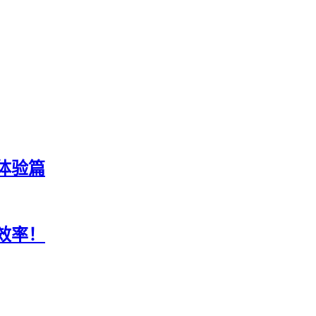
体验篇
效率！