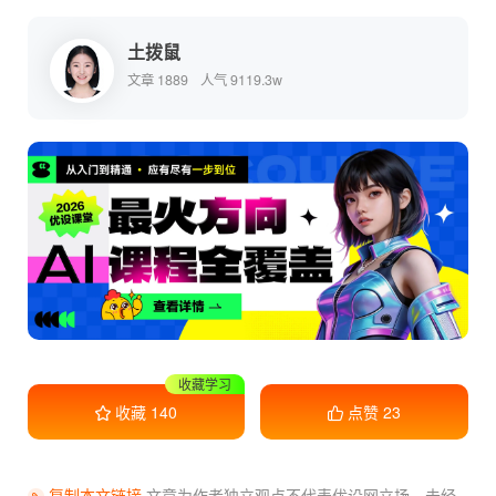
土拨鼠
文章 1889
人气 9119.3w
收藏学习
收藏
140
点赞
23
复制本文链接
文章为作者独立观点不代表优设网立场，
未经