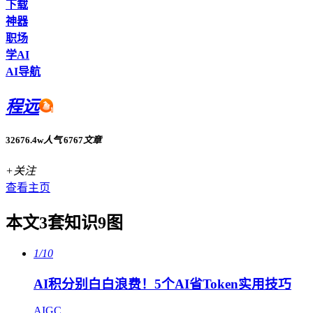
下载
神器
职场
学AI
AI导航
程远
32676.4w
人气
6767
文章
+关注
查看主页
本文3套知识9图
1/10
AI积分别白白浪费！5个AI省Token实用技巧
AIGC