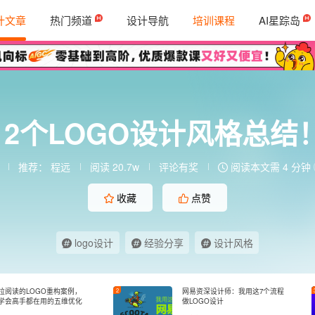
计文章
热门频道
设计导航
培训课程
AI星踪岛
12个LOGO设计风格总结
推荐：
程远
阅读 20.7w
评论有奖
阅读本文需 4 分钟
收藏
点赞
logo设计
经验分享
设计风格
拉阅读的LOGO重构案例，
2
网易资深设计师：我用这7个流程
学会高手都在用的五维优化
做LOGO设计
法则