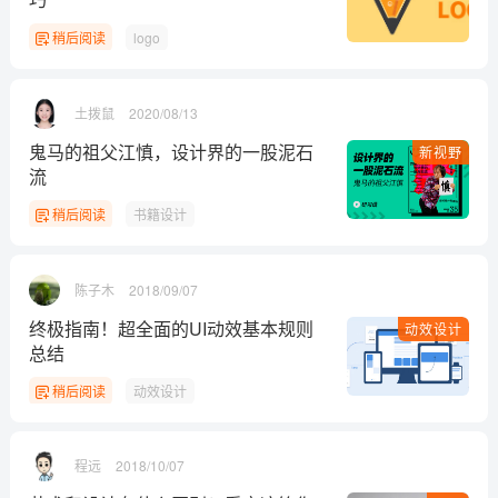
稍后阅读
logo
土拨鼠
2020/08/13
鬼马的祖父江慎，设计界的一股泥石
新视野
流
稍后阅读
书籍设计
陈子木
2018/09/07
终极指南！超全面的UI动效基本规则
动效设计
总结
稍后阅读
动效设计
程远
2018/10/07