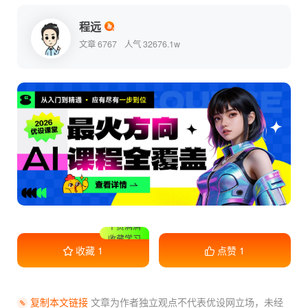
程远
文章 6767
人气 32676.1w
收藏学习
收藏
1
点赞
1
复制本文链接
文章为作者独立观点不代表优设网立场，
未经