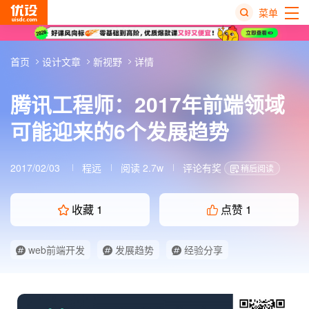
菜单
热
首页
设计文章
新视野
详情
搜
榜
腾讯工程师：2017年前端领域
可能迎来的6个发展趋势
2017/02/03
程远
阅读 2.7w
评论有奖
稍后阅读
收藏
1
点赞
1
web前端开发
发展趋势
经验分享
网页设计趋势