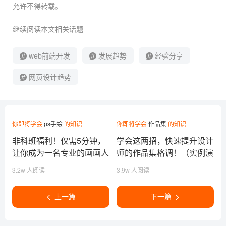
允许不得转载。
继续阅读本文相关话题
web前端开发
发展趋势
经验分享
网页设计趋势
你即将学会
ps手绘
的知识
你即将学会
作品集
的知识
非科班福利！仅需5分钟，
学会这两招，快速提升设计
让你成为一名专业的画画人
师的作品集格调！（实例演
士
示）
3.2w 人阅读
3.9w 人阅读
上一篇
下一篇