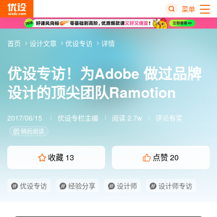
菜单
热
首页
设计文章
优设专访
详情
搜
榜
优设专访！为Adobe 做过品牌
设计的顶尖团队Ramotion
2017/06/15
优设专栏主编
阅读 2.7w
评论有奖
稍后阅读
收藏
13
点赞
20
优设专访
经验分享
设计师
设计师专访
设计师职场