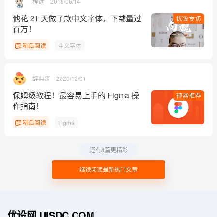
程远
2019/06/14
他花 21 天做了款中文字体，下载量过
优设专访
百万！
稍后阅读
中文字体
辞典酱
2020/12/01
保姆级教程！最容易上手的 Figma 操
神器推荐
作指南！
稍后阅读
Figma
还有8篇更精彩
继续阅读最新热门文章
优设网 UISDC.COM