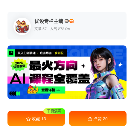
优设专栏主编
文章 57
人气 273.0w
收藏学习
收藏
13
点赞
20